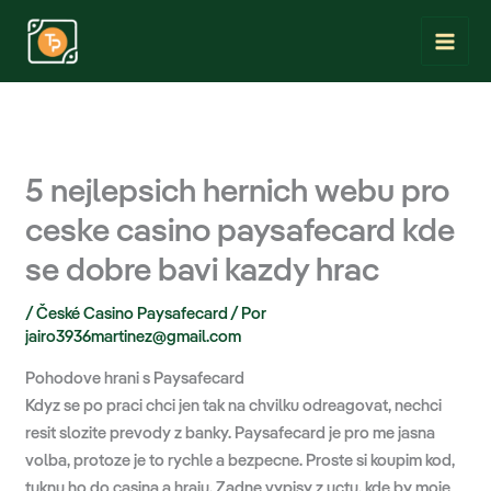
Ir
al
contenido
5 nejlepsich hernich webu pro
ceske casino paysafecard kde
se dobre bavi kazdy hrac
/
České Casino Paysafecard
/ Por
jairo3936martinez@gmail.com
Pohodove hrani s Paysafecard
Kdyz se po praci chci jen tak na chvilku odreagovat, nechci
resit slozite prevody z banky. Paysafecard je pro me jasna
volba, protoze je to rychle a bezpecne. Proste si koupim kod,
tuknu ho do casina a hraju. Zadne vypisy z uctu, kde by moje