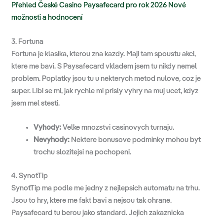
Přehled České Casino Paysafecard pro rok 2026 Nové
možnosti a hodnocení
3. Fortuna
Fortuna je klasika, kterou zna kazdy. Maji tam spoustu akci,
ktere me bavi. S Paysafecard vkladem jsem tu nikdy nemel
problem. Poplatky jsou tu u nekterych metod nulove, coz je
super. Libi se mi, jak rychle mi prisly vyhry na muj ucet, kdyz
jsem mel stesti.
Vyhody:
Velke mnozstvi casinovych turnaju.
Nevyhody:
Nektere bonusove podminky mohou byt
trochu slozitejsi na pochopeni.
4. SynotTip
SynotTip ma podle me jedny z nejlepsich automatu na trhu.
Jsou to hry, ktere me fakt bavi a nejsou tak ohrane.
Paysafecard tu berou jako standard. Jejich zakaznicka