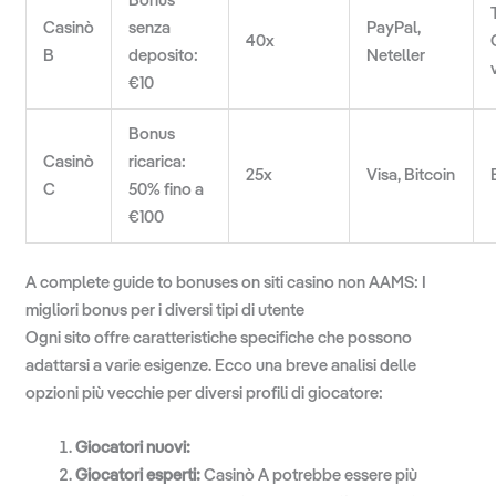
Bonus
Casinò
senza
PayPal,
40x
B
deposito:
Neteller
€10
Bonus
Casinò
ricarica:
25x
Visa, Bitcoin
C
50% fino a
€100
A complete guide to bonuses on siti casino non AAMS: I
migliori bonus per i diversi tipi di utente
Ogni sito offre caratteristiche specifiche che possono
adattarsi a varie esigenze. Ecco una breve analisi delle
opzioni più vecchie per diversi profili di giocatore:
Giocatori nuovi:
Giocatori esperti:
Casinò A potrebbe essere più