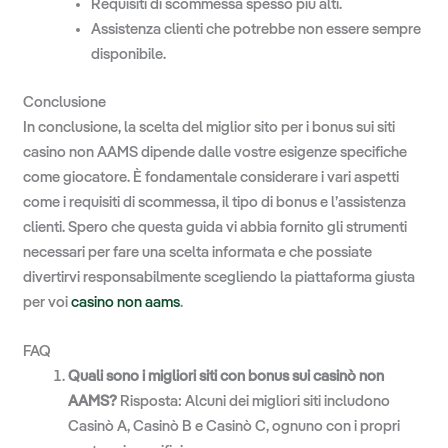
Requisiti di scommessa spesso più alti.
Assistenza clienti che potrebbe non essere sempre
disponibile.
Conclusione
In conclusione, la scelta del miglior sito per i bonus sui siti
casino non AAMS dipende dalle vostre esigenze specifiche
come giocatore. È fondamentale considerare i vari aspetti
come i requisiti di scommessa, il tipo di bonus e l’assistenza
clienti. Spero che questa guida vi abbia fornito gli strumenti
necessari per fare una scelta informata e che possiate
divertirvi responsabilmente scegliendo la piattaforma giusta
per voi
casino non aams
.
FAQ
Quali sono i migliori siti con bonus sui casinò non
AAMS?
Risposta: Alcuni dei migliori siti includono
Casinò A, Casinò B e Casinò C, ognuno con i propri