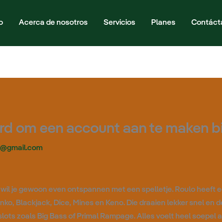
o
Acerca de nosotros
Servicios
Planes
Contáct
ard om een account aan te maken bi
z@gmail.com
 wil je gewoon even ontspannen met een spelletje. Roulo heeft ec
nko, Blackjack, Dice, Mines en Keno. Die draaien lekker snel en de h
 slots zoals Big Bass of Primal Rampage. Alles voelt heel soepel 