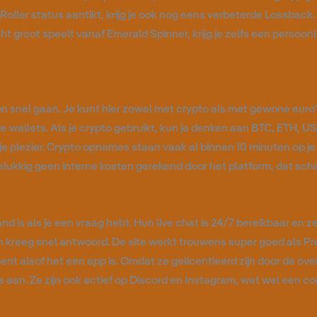
 Roller status aantikt, krijg je ook nog eens verbeterde Lossback. 
echt groot speelt vanaf Emerald Spinner, krijg je zelfs een persoonl
nel gaan. Je kunt hier zowel met crypto als met gewone euro’s 
e wallets. Als je crypto gebruikt, kun je denken aan BTC, ETH, US
e plezier. Crypto opnames staan vaak al binnen 10 minuten op je
elukkig geen interne kosten gerekend door het platform, dat sche
mand is als je een vraag hebt. Hun live chat is 24/7 bereikbaar en 
n kreeg snel antwoord. De site werkt trouwens super goed als P
pent alsof het een app is. Omdat ze gelicentieerd zijn door de 
s aan. Ze zijn ook actief op Discord en Instagram, wat wel een c