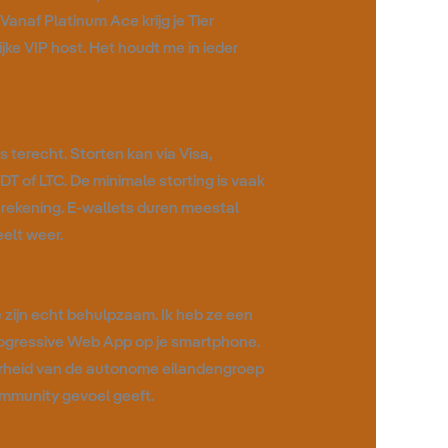
Vanaf Platinum Ace krijg je Tier
ijke VIP host. Het houdt me in ieder
terecht. Storten kan via Visa,
DT of LTC. De minimale storting is vaak
 rekening. E-wallets duren meestal
elt weer.
ze zijn echt behulpzaam. Ik heb ze een
rogressive Web App op je smartphone.
overheid van de autonome eilandengroep
ommunity gevoel geeft.