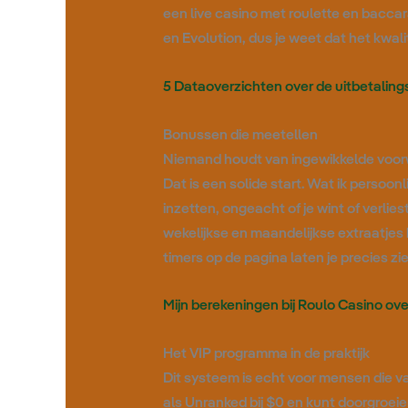
een live casino met roulette en bacca
en Evolution, dus je weet dat het kwalit
5 Dataoverzichten over de uitbetaling
Bonussen die meetellen
Niemand houdt van ingewikkelde voorwa
Dat is een solide start. Wat ik persoonl
inzetten, ongeacht of je wint of verlie
wekelijkse en maandelijkse extraatjes b
timers op de pagina laten je precies z
Mijn berekeningen bij Roulo Casino ove
Het VIP programma in de praktijk
Dit systeem is echt voor mensen die va
als Unranked bij $0 en kunt doorgroeie