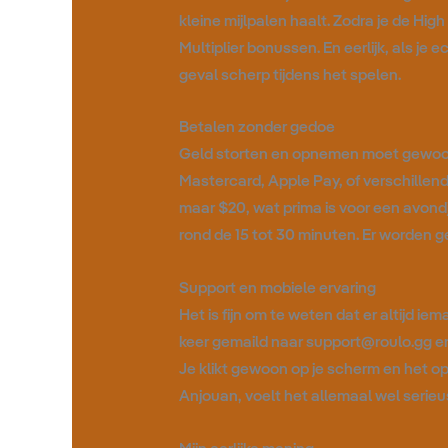
kleine mijlpalen haalt. Zodra je de High
Multiplier bonussen. En eerlijk, als je 
geval scherp tijdens het spelen.
Betalen zonder gedoe
Geld storten en opnemen moet gewoon s
Mastercard, Apple Pay, of verschillend
maar $20, wat prima is voor een avondj
rond de 15 tot 30 minuten. Er worden g
Support en mobiele ervaring
Het is fijn om te weten dat er altijd ie
keer gemaild naar support@roulo.gg e
Je klikt gewoon op je scherm en het o
Anjouan, voelt het allemaal wel serieu