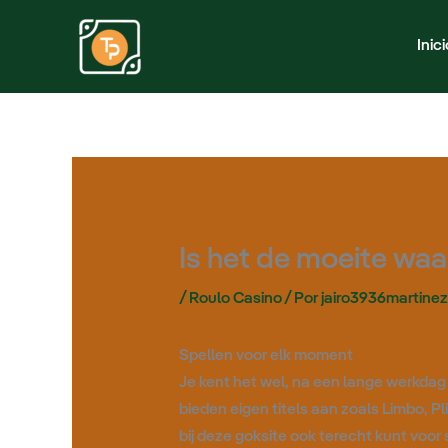
Ir
al
Inici
contenido
Is het de moeite wa
/
Roulo Casino
/ Por
jairo3936martine
Spellen voor elk moment
Je kent het wel, na een lange werkdag
bieden eigen titels aan zoals Limbo, Pli
bij deze goksite ook terecht kunt voor