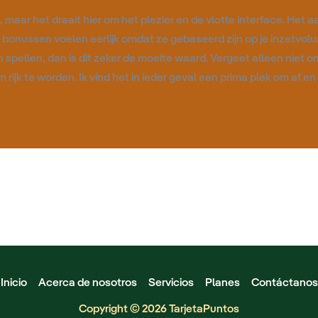
in, maar het draait hier om het plezier en de vlotte interface. He
onussen voelen eerlijk omdat ze gebaseerd zijn op je inzetvolum
spellen, dan is dit zeker de moeite waard. Vergeet alleen niet o
rijk te worden. Ik vind het in ieder geval een prima plek om af en
Inicio
Acerca de nosotros
Servicios
Planes
Contáctanos
Copyright © 2026 TarjetaPuntos