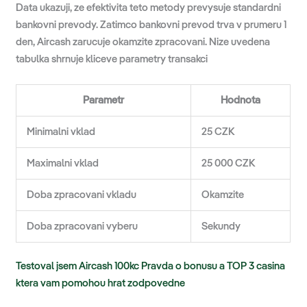
Data ukazuji, ze efektivita teto metody prevysuje standardni
bankovni prevody. Zatimco bankovni prevod trva v prumeru 1
den, Aircash zarucuje okamzite zpracovani. Nize uvedena
tabulka shrnuje kliceve parametry transakci
Parametr
Hodnota
Minimalni vklad
25 CZK
Maximalni vklad
25 000 CZK
Doba zpracovani vkladu
Okamzite
Doba zpracovani vyberu
Sekundy
Testoval jsem Aircash 100kc Pravda o bonusu a TOP 3 casina
ktera vam pomohou hrat zodpovedne