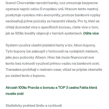
licenci Chorvatske narodni banky, coz umoznuje bezpecne
operace napric celou Evropskou unii. Hracum tento nastroj
poskytuje vysokou miru anonymity, protoze bankovni vypisy
neobsahuji prime polozky za hazardni vklady. Pro ty, kteri se
chteji dozvedet vice o specificich bonusu, ctete vice o tom,
jak se 100kc kredity objevuji v hernich systemech.
čtěte více
System vyuziva vlastni platebni karty a tzv. Abon kupony.
Tyto kupony lze zakoupit v hotovosti na vydejnich mistech,
jako jsou pobocky Allwyn. Hrac tak muze financovat sve
konto bez nutnosti vyuzivat primou vazbu na bankovni ucet.
Transakce probihaji v realnem case; vklad se pripise okamzite
po zadani kodu z kuponu.
Aircash 100kc Pravda o bonusu a TOP 3 casina Fakta která
musíte znát
Statisticky prehled limitu a rychlosti