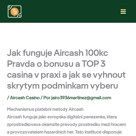
Ir
al
contenido
Jak funguje Aircash 100kc
Pravda o bonusu a TOP 3
casina v praxi a jak se vyhnout
skrytym podminkam vyberu
/
Aircash Casino
/ Por
jairo3936martinez@gmail.com
Mechanismus platebni metody Aircash
Aircash funguje jako evropska digitalni penezenka, ktera
zprostredkovava okamzite prevody prostredku mezi hracem
a provozovatelem hazardnich her. Tato instituce disponuje