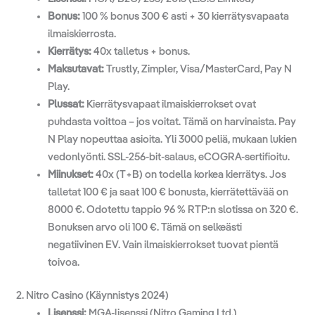
Bonus:
100 % bonus 300 € asti + 30 kierrätysvapaata
ilmaiskierrosta.
Kierrätys:
40x talletus + bonus.
Maksutavat:
Trustly, Zimpler, Visa/MasterCard, Pay N
Play.
Plussat:
Kierrätysvapaat ilmaiskierrokset ovat
puhdasta voittoa – jos voitat. Tämä on harvinaista. Pay
N Play nopeuttaa asioita. Yli 3000 peliä, mukaan lukien
vedonlyönti. SSL-256-bit-salaus, eCOGRA-sertifioitu.
Miinukset:
40x (T+B) on todella korkea kierrätys. Jos
talletat 100 € ja saat 100 € bonusta, kierrätettävää on
8000 €. Odotettu tappio 96 % RTP:n slotissa on 320 €.
Bonuksen arvo oli 100 €. Tämä on selkeästi
negatiivinen EV. Vain ilmaiskierrokset tuovat pientä
toivoa.
2. Nitro Casino (Käynnistys 2024)
Lisenssi:
MGA-lisenssi (Nitro Gaming Ltd.)