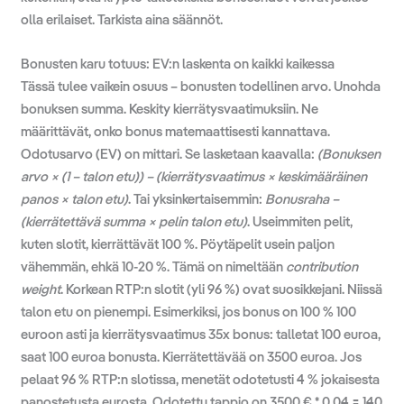
olla erilaiset. Tarkista aina säännöt.
Bonusten karu totuus: EV:n laskenta on kaikki kaikessa
Tässä tulee vaikein osuus – bonusten todellinen arvo. Unohda
bonuksen summa. Keskity kierrätysvaatimuksiin. Ne
määrittävät, onko bonus matemaattisesti kannattava.
Odotusarvo (EV) on mittari. Se lasketaan kaavalla:
(Bonuksen
arvo × (1 – talon etu)) – (kierrätysvaatimus × keskimääräinen
panos × talon etu)
. Tai yksinkertaisemmin:
Bonusraha –
(kierrätettävä summa × pelin talon etu)
. Useimmiten pelit,
kuten slotit, kierrättävät 100 %. Pöytäpelit usein paljon
vähemmän, ehkä 10-20 %. Tämä on nimeltään
contribution
weight
. Korkean RTP:n slotit (yli 96 %) ovat suosikkejani. Niissä
talon etu on pienempi. Esimerkiksi, jos bonus on 100 % 100
euroon asti ja kierrätysvaatimus 35x bonus: talletat 100 euroa,
saat 100 euroa bonusta. Kierrätettävää on 3500 euroa. Jos
pelaat 96 % RTP:n slotissa, menetät odotetusti 4 % jokaisesta
panostetusta eurosta. Odotettu tappio on 3500 € * 0.04 = 140