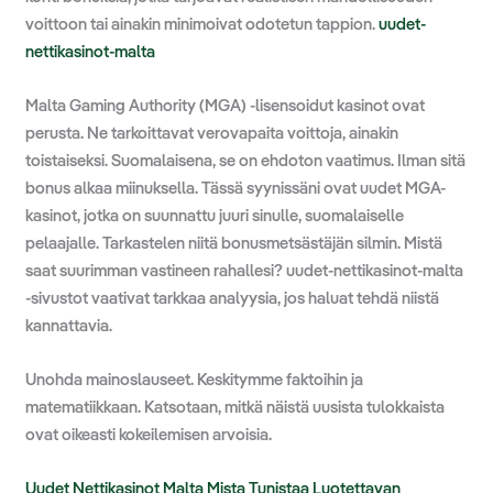
voittoon tai ainakin minimoivat odotetun tappion.
uudet-
nettikasinot-malta
Malta Gaming Authority (MGA) -lisensoidut kasinot ovat
perusta. Ne tarkoittavat verovapaita voittoja, ainakin
toistaiseksi. Suomalaisena, se on ehdoton vaatimus. Ilman sitä
bonus alkaa miinuksella. Tässä syynissäni ovat uudet MGA-
kasinot, jotka on suunnattu juuri sinulle, suomalaiselle
pelaajalle. Tarkastelen niitä bonusmetsästäjän silmin. Mistä
saat suurimman vastineen rahallesi? uudet-nettikasinot-malta
-sivustot vaativat tarkkaa analyysia, jos haluat tehdä niistä
kannattavia.
Unohda mainoslauseet. Keskitymme faktoihin ja
matematiikkaan. Katsotaan, mitkä näistä uusista tulokkaista
ovat oikeasti kokeilemisen arvoisia.
Uudet Nettikasinot Malta Mista Tunistaa Luotettavan