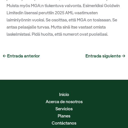
Muista myös MGA:n tiukentuva valvonta. Esimerkiksi Goldwin
Limitedin lisenssi peruttiin 2025 AML-vaatimusten
laiminlyönnin vuoksi. Se osoittaa, että MGA on tosissaan. Se
antaa pelaajalle turvaa. Mutta sinä itse vastaat omista
laskelmistasi. Pidä huolta, että numerot ovat puolellasi.
←
Entrada anterior
Entrada siguiente
→
Inicio
Acerca de nosotros
Servicios
Planes
Contáctanos