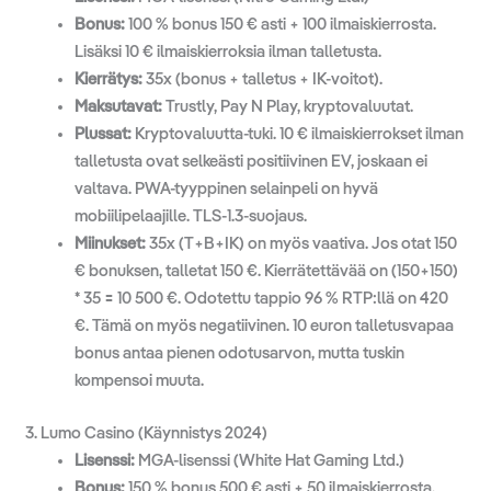
Bonus:
100 % bonus 150 € asti + 100 ilmaiskierrosta.
Lisäksi 10 € ilmaiskierroksia ilman talletusta.
Kierrätys:
35x (bonus + talletus + IK-voitot).
Maksutavat:
Trustly, Pay N Play, kryptovaluutat.
Plussat:
Kryptovaluutta-tuki. 10 € ilmaiskierrokset ilman
talletusta ovat selkeästi positiivinen EV, joskaan ei
valtava. PWA-tyyppinen selainpeli on hyvä
mobiilipelaajille. TLS-1.3-suojaus.
Miinukset:
35x (T+B+IK) on myös vaativa. Jos otat 150
€ bonuksen, talletat 150 €. Kierrätettävää on (150+150)
* 35 = 10 500 €. Odotettu tappio 96 % RTP:llä on 420
€. Tämä on myös negatiivinen. 10 euron talletusvapaa
bonus antaa pienen odotusarvon, mutta tuskin
kompensoi muuta.
3. Lumo Casino (Käynnistys 2024)
Lisenssi:
MGA-lisenssi (White Hat Gaming Ltd.)
Bonus:
150 % bonus 500 € asti + 50 ilmaiskierrosta.