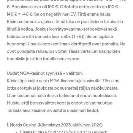
€. Bonuksesi arvo oli 100 €. Odotettu nettovoitto on 100 € –
140 € = -40 €. Se on negatiivinen EV. Tätä emme halua.
Etsimme bonuksia, joissa tämä luku on positiivinen tai ainakin
lähellä nollaa. Joskus kierrätysvaatimukset koskevat sekä
talletusta että bonusta (esim. 30x (T+B)). Se on tuplasti
huonompi. Ilmaiskierrokset ilman kierrätystä ovat parhaita. Ne
ovat puhdasta rahaa, jos voitat. Tässä vertailuni kasinoiden
bonuksiin ja niiden todelliseen arvoon.
Uudet MGA-kasinot syynissä – valintani
Kävin läpi useita uusia MGA-lisensoituja kasinoita. Tässä ne,
jotka erottuivat joukosta bonusmetsästäjän näkökulmasta.
Olen testannut näitä itse ja tarkistanut ehdot huolellisesti.
Muista, että bonusvaihtoehdot ja ehdot voivat muuttua.
Tarkista aina kasinon sivustolta uusimmat tiedot.
1. Nords Casino (Käynnistys 2023, aktiivinen 2026)
Lisenssi:
MGA/B2C/233/2013 (L.C.S Limited)