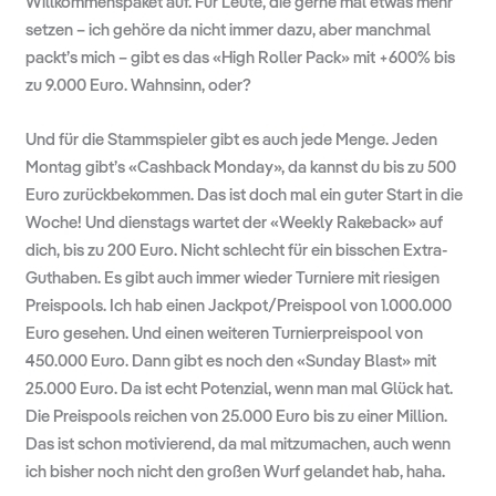
Willkommenspaket auf. Für Leute, die gerne mal etwas mehr
setzen – ich gehöre da nicht immer dazu, aber manchmal
packt’s mich – gibt es das «High Roller Pack» mit +600% bis
zu 9.000 Euro. Wahnsinn, oder?
Und für die Stammspieler gibt es auch jede Menge. Jeden
Montag gibt’s «Cashback Monday», da kannst du bis zu 500
Euro zurückbekommen. Das ist doch mal ein guter Start in die
Woche! Und dienstags wartet der «Weekly Rakeback» auf
dich, bis zu 200 Euro. Nicht schlecht für ein bisschen Extra-
Guthaben. Es gibt auch immer wieder Turniere mit riesigen
Preispools. Ich hab einen Jackpot/Preispool von 1.000.000
Euro gesehen. Und einen weiteren Turnierpreispool von
450.000 Euro. Dann gibt es noch den «Sunday Blast» mit
25.000 Euro. Da ist echt Potenzial, wenn man mal Glück hat.
Die Preispools reichen von 25.000 Euro bis zu einer Million.
Das ist schon motivierend, da mal mitzumachen, auch wenn
ich bisher noch nicht den großen Wurf gelandet hab, haha.