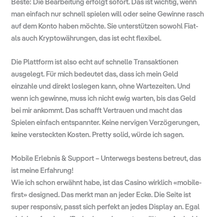
Beste: Die Bearbeitung erfolgt sofort. Das ist wichtig, wenn
man einfach nur schnell spielen will oder seine Gewinne rasch
auf dem Konto haben möchte. Sie unterstützen sowohl Fiat-
als auch Kryptowährungen, das ist echt flexibel.
Die Plattform ist also echt auf schnelle Transaktionen
ausgelegt. Für mich bedeutet das, dass ich mein Geld
einzahle und direkt loslegen kann, ohne Wartezeiten. Und
wenn ich gewinne, muss ich nicht ewig warten, bis das Geld
bei mir ankommt. Das schafft Vertrauen und macht das
Spielen einfach entspannter. Keine nervigen Verzögerungen,
keine versteckten Kosten. Pretty solid, würde ich sagen.
Mobile Erlebnis & Support – Unterwegs bestens betreut, das
ist meine Erfahrung!
Wie ich schon erwähnt habe, ist das Casino wirklich «mobile-
first» designed. Das merkt man an jeder Ecke. Die Seite ist
super responsiv, passt sich perfekt an jedes Display an. Egal