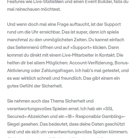
Features wie Live-Statistiken und einen Event Builder, falls du
mal reinschauen möchtest.
Und wenn doch mal eine Frage auftaucht, ist der Support
rund um die Uhr erreichbar. Das ist super, denn ich spiele
manchmal zu den unmöglichsten Zeiten. Du kannst einfach
das Seitenmenü öffnen und auf «Support» klicken. Dann
kommst du direkt mit einem Live-Mitarbeiter in Kontakt. Die
helfen dir bei allem Möglichen: Account-Verifizierung, Bonus-
Aktivierung oder Zahlungsfragen. Ich hab’s mal getestet, und
es war wirklich schnell und freundlich. Das gibt einem ein
gutes Gefühl der Sicherheit.
Sie nehmen auch das Thema Sicherheit und
verantwortungsvolles Spielen ernst. Ich hab ein «SSL
Secured»-Abzeichen und ein «18+ Responsible Gambling»-
Siegel gesehen. Das bedeutet, dass deine Daten geschützt
sind und sie sich um verantwortungsvolles Spielen kümmern.