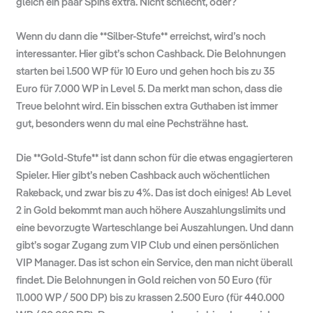
gleich ein paar Spins extra. Nicht schlecht, oder?
Wenn du dann die **Silber-Stufe** erreichst, wird’s noch
interessanter. Hier gibt’s schon Cashback. Die Belohnungen
starten bei 1.500 WP für 10 Euro und gehen hoch bis zu 35
Euro für 7.000 WP in Level 5. Da merkt man schon, dass die
Treue belohnt wird. Ein bisschen extra Guthaben ist immer
gut, besonders wenn du mal eine Pechsträhne hast.
Die **Gold-Stufe** ist dann schon für die etwas engagierteren
Spieler. Hier gibt’s neben Cashback auch wöchentlichen
Rakeback, und zwar bis zu 4%. Das ist doch einiges! Ab Level
2 in Gold bekommt man auch höhere Auszahlungslimits und
eine bevorzugte Warteschlange bei Auszahlungen. Und dann
gibt’s sogar Zugang zum VIP Club und einen persönlichen
VIP Manager. Das ist schon ein Service, den man nicht überall
findet. Die Belohnungen in Gold reichen von 50 Euro (für
11.000 WP / 500 DP) bis zu krassen 2.500 Euro (für 440.000