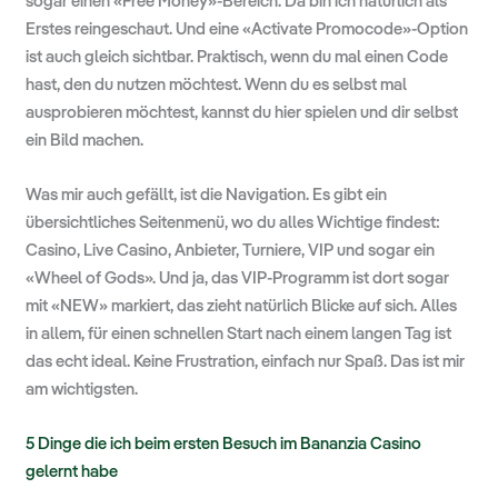
sogar einen «Free Money»-Bereich. Da bin ich natürlich als
Erstes reingeschaut. Und eine «Activate Promocode»-Option
ist auch gleich sichtbar. Praktisch, wenn du mal einen Code
hast, den du nutzen möchtest. Wenn du es selbst mal
ausprobieren möchtest, kannst du hier spielen und dir selbst
ein Bild machen.
Was mir auch gefällt, ist die Navigation. Es gibt ein
übersichtliches Seitenmenü, wo du alles Wichtige findest:
Casino, Live Casino, Anbieter, Turniere, VIP und sogar ein
«Wheel of Gods». Und ja, das VIP-Programm ist dort sogar
mit «NEW» markiert, das zieht natürlich Blicke auf sich. Alles
in allem, für einen schnellen Start nach einem langen Tag ist
das echt ideal. Keine Frustration, einfach nur Spaß. Das ist mir
am wichtigsten.
5 Dinge die ich beim ersten Besuch im Bananzia Casino
gelernt habe