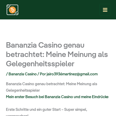
Ir
al
contenido
Bananzia Casino genau
betrachtet: Meine Meinung als
Gelegenheitsspieler
/
Bananzia Casino
/ Por
jairo3936martinez@gmail.com
Bananzia Casino genau betrachtet: Meine Meinung als
Gelegenheitsspieler
Mein erster Besuch bei Bananzia Casino und meine Eindrücke
Erste Schritte und ein guter Start – Super simpel,