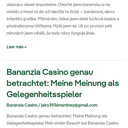
zkušenost
ukazujou deset dopoledne. Otevřel jsem bananzia.cz na
hráče
mobilu a hned mi do očí skočila ta žlutá — banánová, skoro
infantilní grafika. Přiznávám, čekal jsem další tuctové kasino s
předraženýma hřičkama. Mýlil jsem se. Už po prvních pěti
minutách jsem věděl, že tady něco funguje jinak.
Leer más »
Bananzia
Bananzia Casino genau
Casino
betrachtet: Meine Meinung als
genau
betrachtet:
Gelegenheitsspieler
Meine
Bananzia Casino
/
jairo3936martinez@gmail.com
Meinung
als
Bananzia Casino genau betrachtet: Meine Meinung als
Gelegenheitsspieler
Gelegenheitsspieler Mein erster Besuch bei Bananzia Casino