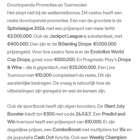
Doorlopende Promoties en Toernooien
Het stopt niet bij de welkomstbonus. Dit casino heeft een
reeks doorlopende promoties. Een van de grootste is de
Spinoleague 2026
, met een prijzenpot van maar liefst
€2.000.000
. Ook de
Jackpot League
is substantieel, met
€400.000
. Dan zijn er de
BGaming Drops
:
€1.000.000
prijzengeld. Voor live casino fans is er de
Evolution World
Cup Drops
, goed voor
€500.000
. En Pragmatic Play’s
Drops
& Wins
– die is gigantisch, met
€25.000.000
. Een Live
Toernooi met
€10.000
completeert de reeks. Dit zijn
aanzienlijke bedragen. De vraag is natuurlijk hoe de
uitbetalingen zijn geregeld en wat de kansen zijn.
Ook de sportbook heeft zijn eigen boosters. De
Giant July
Booster
biedt tot
€300
met code
26JULY
. Een
Predict and
Win
toernooi heeft een prijzenpot van
€10.000
. Er zijn
dagelijkse prijzen, een
ComboBoost
met multipliers tot
15x
en
de populaire
Cash Out
-functie. Ook een
Weekly Champion