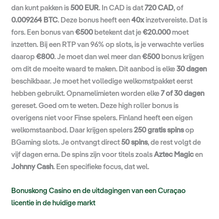
dan kunt pakken is
500 EUR
. In CAD is dat
720 CAD
, of
0.009264 BTC
. Deze bonus heeft een
40x
inzetvereiste. Dat is
fors. Een bonus van
€500
betekent dat je
€20.000
moet
inzetten. Bij een RTP van 96% op slots, is je verwachte verlies
daarop
€800
. Je moet dan wel meer dan
€500
bonus krijgen
om dit de moeite waard te maken. Dit aanbod is elke
30 dagen
beschikbaar. Je moet het volledige welkomstpakket eerst
hebben gebruikt. Opnamelimieten worden elke
7 of 30 dagen
gereset. Goed om te weten. Deze high roller bonus is
overigens niet voor Finse spelers. Finland heeft een eigen
welkomstaanbod. Daar krijgen spelers
250 gratis spins
op
BGaming slots. Je ontvangt direct
50 spins
, de rest volgt de
vijf dagen erna. De spins zijn voor titels zoals
Aztec Magic
en
Johnny Cash
. Een specifieke focus, dat wel.
Bonuskong Casino en de uitdagingen van een Curaçao
licentie in de huidige markt