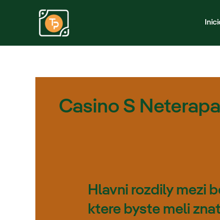
Ir
al
Inici
contenido
Casino S Neterap
Hlavni
Hlavni rozdily mezi
rozdily
ktere byste meli zna
mezi