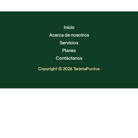
Inicio
Acerca de nosotros
Servicios
Planes
Contáctanos
Copyright © 2026 TarjetaPuntos