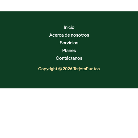
Inicio
Acerca de nosotros
Servicios
Planes
Contáctanos
Copyright © 2026 TarjetaPuntos