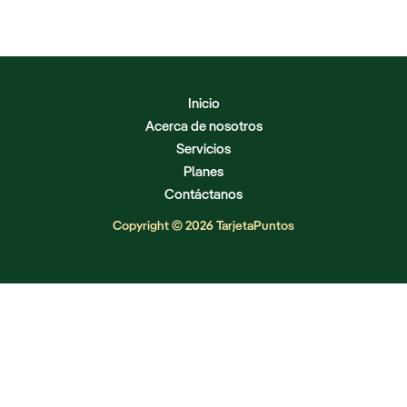
Inicio
Acerca de nosotros
Servicios
Planes
Contáctanos
Copyright © 2026 TarjetaPuntos