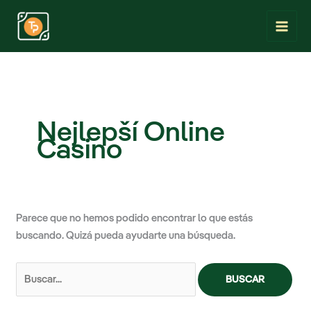
Ir
Buscar
al
por:
contenido
Nejlepší Online
Casino
Parece que no hemos podido encontrar lo que estás
buscando. Quizá pueda ayudarte una búsqueda.