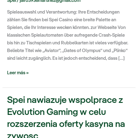
Spei
/
jairo3936martinez@gmail.com
Spielen
Spieleauswahl und Verantwortung: Ihre Entscheidungen
zählen Sie finden bei Spei Casino eine breite Palette an
Spielen, die Ihr Interesse wecken könnten. zur Webseite Von
klassischen Spielautomaten über aufregende Crash-Spiele
bis hin zu Tischspielen und Rubbelkarten ist vieles verfügbar.
Beliebte Titel wie „Aviator“, „Gates of Olympus“ und „Plinko“
sind leicht zugänglich. Es ist jedoch entscheidend, dass […]
Leer más »
Spei
Spei nawiazuje wspolprace z
nawiazuje
Evolution Gaming w celu
wspolprace
z
rozszerzenia oferty kasyna na
Evolution
zywosc
Gaming