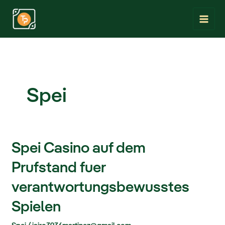
Ir
al
contenido
Spei
Spei
Spei Casino auf dem
Casino
Prufstand fuer
auf
dem
verantwortungsbewusstes
Prufstand
Spielen
fuer
verantwortungsbewusstes