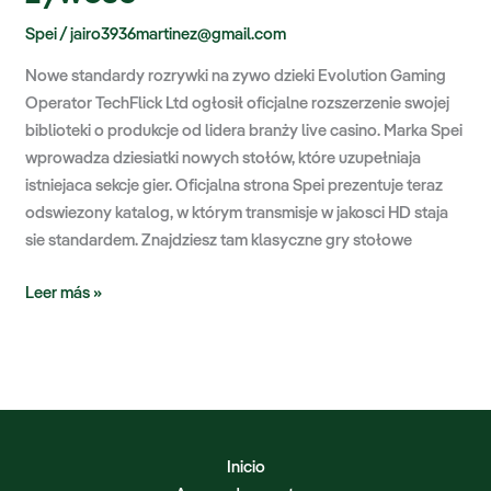
w
Spei
/
jairo3936martinez@gmail.com
celu
Nowe standardy rozrywki na zywo dzieki Evolution Gaming
rozszerzenia
Operator TechFlick Ltd ogłosił oficjalne rozszerzenie swojej
oferty
biblioteki o produkcje od lidera branży live casino. Marka Spei
kasyna
wprowadza dziesiatki nowych stołów, które uzupełniaja
na
istniejaca sekcje gier. Oficjalna strona Spei prezentuje teraz
zywosc
odswiezony katalog, w którym transmisje w jakosci HD staja
sie standardem. Znajdziesz tam klasyczne gry stołowe
Leer más »
Inicio